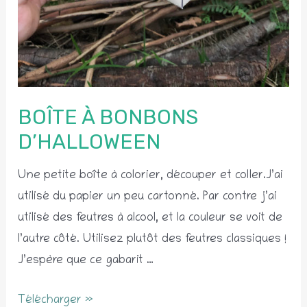
BOÎTE À BONBONS
D’HALLOWEEN
Une petite boîte à colorier, découper et coller.J’ai
utilisé du papier un peu cartonné. Par contre j’ai
utilisé des feutres à alcool, et la couleur se voit de
l’autre côté. Utilisez plutôt des feutres classiques !
J’espère que ce gabarit …
Boîte
Télécharger »