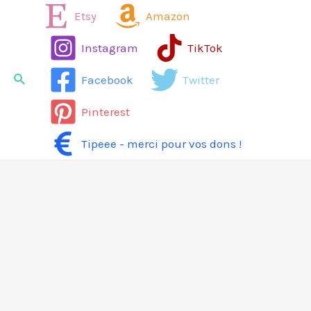
Aller
Etsy
Amazon
au
Instagram
TikTok
contenu
Rechercher
Facebook
Twitter
Pinterest
Tipeee - merci pour vos dons !