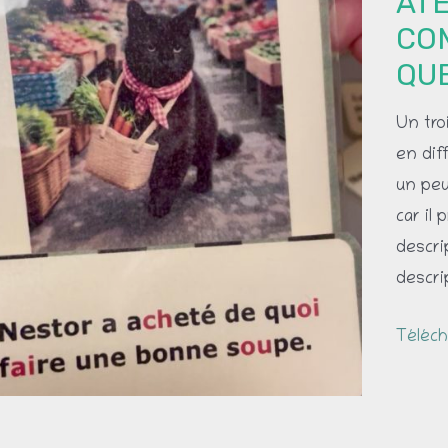
ATE
CO
QUE
Un tro
en dif
un peu
car il
descri
descri
Atelier
Téléch
de
compr
–