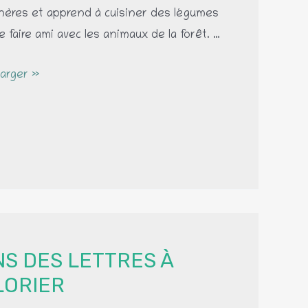
ères et apprend à cuisiner des légumes
e faire ami avec les animaux de la forêt. …
arger »
éhension,
S DES LETTRES À
LORIER
rmarché.