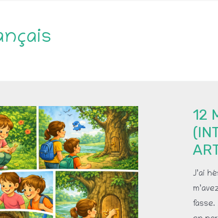
ançais
12 
(IN
ART
J’ai h
m’avez
fasse. 