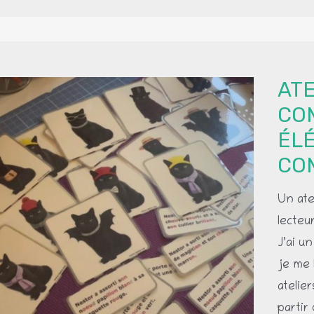
quelqu
implici
ATE
CO
ÉL
CO
Un ate
lecteu
J’ai u
je me 
atelie
partir