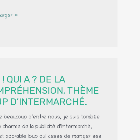
arger »
éhension
nts
 ! QUI A ? DE LA
e
MPRÉHENSION, THÈME
UP D’INTERMARCHÉ.
e
beaucoup d’entre nous, je suis tombée
e charme de la publicité d’Intermarché,
et adorable loup qui cesse de manger ses