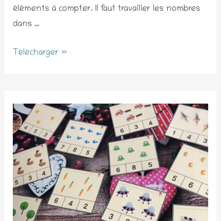
éléments à compter. Il faut travailler les nombres
dans …
Cartes
Télécharger »
à
dénombrer
jusqu’à
5