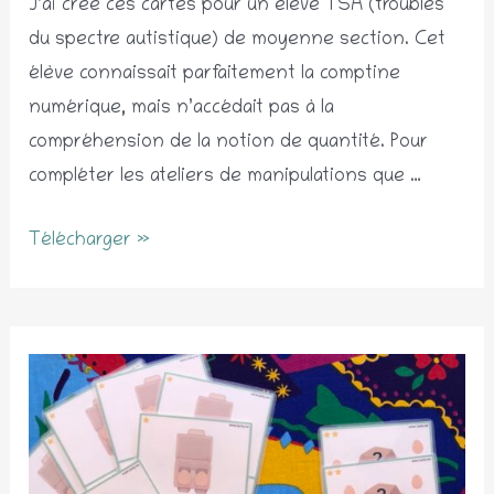
J’ai créé ces cartes pour un élève TSA (troubles
du spectre autistique) de moyenne section. Cet
élève connaissait parfaitement la comptine
numérique, mais n’accédait pas à la
compréhension de la notion de quantité. Pour
compléter les ateliers de manipulations que …
Faire
Télécharger »
une
entrée
dans
la
notion
de
quantité