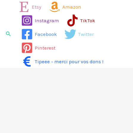
Aller
Etsy
Amazon
au
Instagram
TikTok
contenu
Rechercher
Facebook
Twitter
Pinterest
Tipeee - merci pour vos dons !