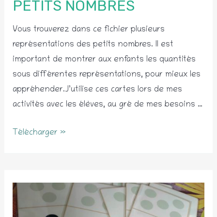
PETITS NOMBRES
Vous trouverez dans ce fichier plusieurs
représentations des petits nombres. Il est
important de montrer aux enfants les quantités
sous différentes représentations, pour mieux les
appréhender.J’utilise ces cartes lors de mes
activités avec les élèves, au gré de mes besoins …
Cartes
Télécharger »
de
représentations
des
petits
nombres