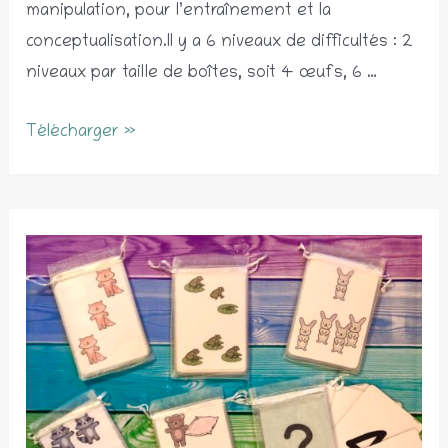
manipulation, pour l’entraînement et la
conceptualisation.Il y a 6 niveaux de difficultés : 2
niveaux par taille de boîtes, soit 4 œufs, 6 …
Cartes
Télécharger »
à
pinces
–
boîtes
d’œufs