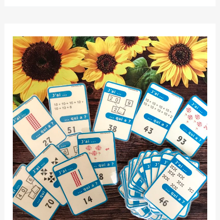
de
représentations
des
petits
nombres