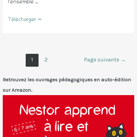
l’ensemble …
Matériel
Télécharger »
de
numération
Pagination
1
2
Page suivante
→
des
publications
Retrouvez les ouvrages pédagogiques en auto-édition
sur Amazon.