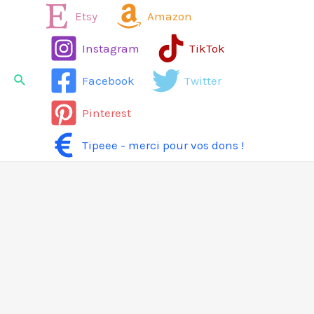
Aller
Etsy
Amazon
au
Instagram
TikTok
contenu
Rechercher
Facebook
Twitter
Pinterest
Tipeee - merci pour vos dons !