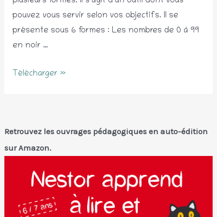
plusieurs formes. Il s’agit d’un outil dont vous
pouvez vous servir selon vos objectifs. Il se
présente sous 6 formes : Les nombres de 0 à 99
en noir …
Tableaux
Télécharger »
de
nombres
Retrouvez les ouvrages pédagogiques en auto-édition
sur Amazon.