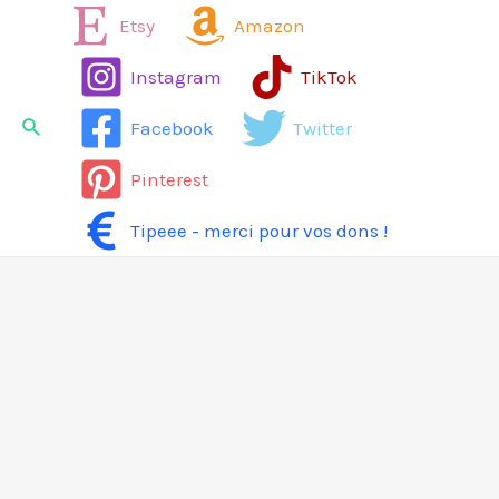
Aller
Etsy
Amazon
au
Instagram
TikTok
contenu
Rechercher
Facebook
Twitter
Pinterest
Tipeee - merci pour vos dons !