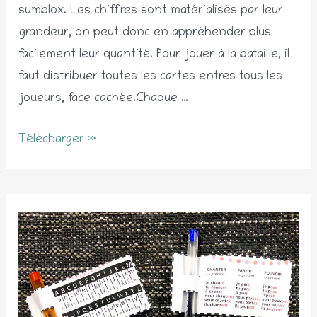
sumblox. Les chiffres sont matérialisés par leur
grandeur, on peut donc en appréhender plus
facilement leur quantité. Pour jouer à la bataille, il
faut distribuer toutes les cartes entres tous les
joueurs, face cachée.Chaque …
Bataille
Télécharger »
des
quantités
type
Sumblox