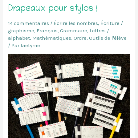
Drapeaux pour stylos !
14 commentaires
/
Écrire les nombres
,
Écriture /
graphisme
,
Français
,
Grammaire
,
Lettres /
alphabet
,
Mathématiques
,
Ordre
,
Outils de l'élève
/ Par
laetyme