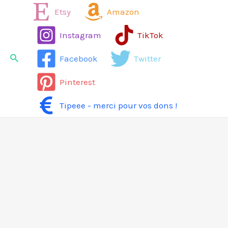
Aller
Etsy
Amazon
au
Instagram
TikTok
contenu
Rechercher
Facebook
Twitter
Pinterest
Tipeee - merci pour vos dons !