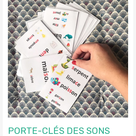
–
conjugaison
–
Futur
PORTE-CLÉS DES SONS