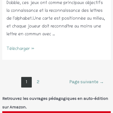
Dobble, ces jeux ont comme principaux objectifs
la connaissance et la reconnaissance des lettres
de l’alphabet.Une carte est positionnée au milieu,
et chaque joueur doit reconnaître au moins une
lettre en commun avec …
Les
Télécharger »
dobbles
de
l’alphabet
Pagination
1
2
Page suivante
→
des
publications
Retrouvez les ouvrages pédagogiques en auto-édition
sur Amazon.