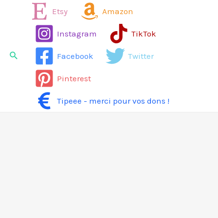
Aller
Etsy
Amazon
au
Instagram
TikTok
contenu
Rechercher
Facebook
Twitter
Pinterest
Tipeee - merci pour vos dons !