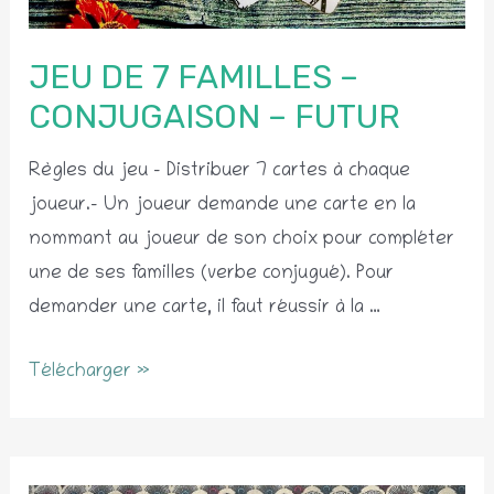
JEU DE 7 FAMILLES –
CONJUGAISON – FUTUR
Règles du jeu – Distribuer 7 cartes à chaque
joueur.– Un joueur demande une carte en la
nommant au joueur de son choix pour compléter
une de ses familles (verbe conjugué). Pour
demander une carte, il faut réussir à la …
Jeu
Télécharger »
de
7
familles