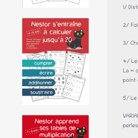
1/ Dis
2/ Fai
3/ Cha
4/ Le 
La « q
point 
5/ Le 
VARIAN
perle