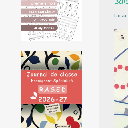
Bat
Laiss