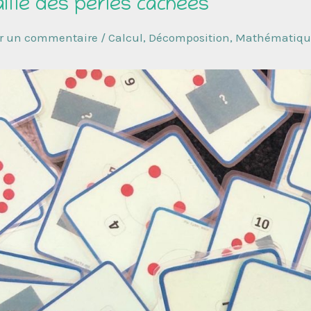
aille des perles cachées
er un commentaire
/
Calcul
,
Décomposition
,
Mathématiqu