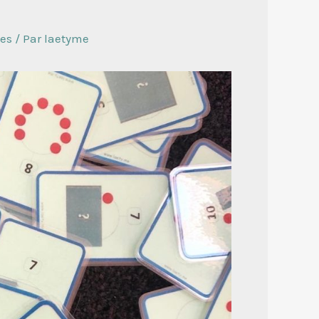
es
/ Par
laetyme