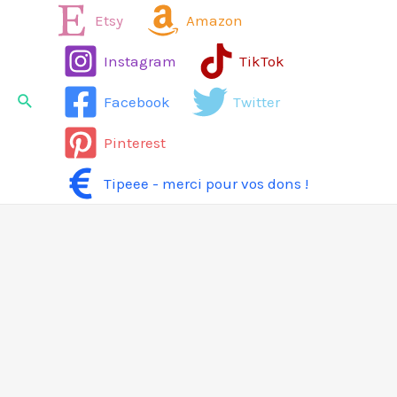
Aller
Etsy
Amazon
au
Instagram
TikTok
contenu
Rechercher
Facebook
Twitter
Pinterest
Tipeee - merci pour vos dons !