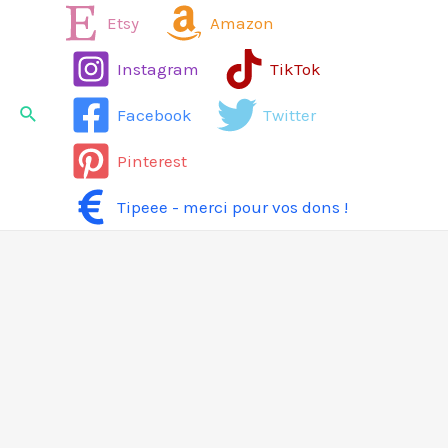
Aller
Etsy
Amazon
au
Instagram
TikTok
contenu
Rechercher
Facebook
Twitter
Pinterest
Tipeee - merci pour vos dons !