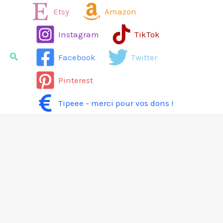
Aller
Etsy
Amazon
au
Instagram
TikTok
contenu
Rechercher
Facebook
Twitter
Pinterest
Tipeee - merci pour vos dons !