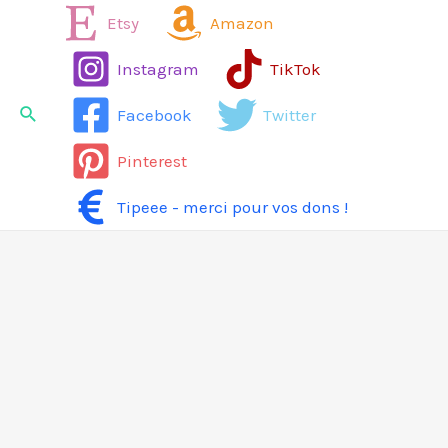
Aller
Etsy
Amazon
au
Instagram
TikTok
contenu
Rechercher
Facebook
Twitter
Pinterest
Tipeee - merci pour vos dons !