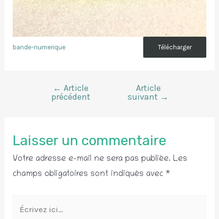
bande-numerique
Télécharger
←
Article
Article
Navigation
précédent
suivant
→
de
l’article
Laisser un commentaire
Votre adresse e-mail ne sera pas publiée.
Les
champs obligatoires sont indiqués avec
*
Écrivez
ici…