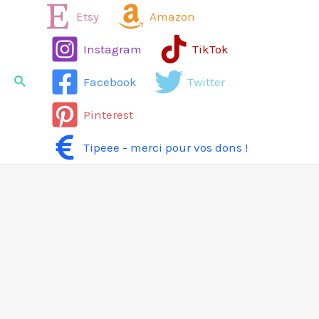
Aller
Etsy
Amazon
au
Instagram
TikTok
contenu
Rechercher
Facebook
Twitter
Pinterest
Tipeee - merci pour vos dons !