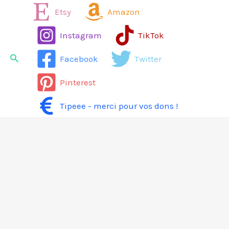
Aller
Etsy
Amazon
au
Instagram
TikTok
contenu
Rechercher
Facebook
Twitter
Pinterest
Tipeee - merci pour vos dons !