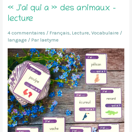
« J’ai qui a » des animaux –
lecture
4 commentaires
/
Français
,
Lecture
,
Vocabulaire /
langage
/ Par
laetyme