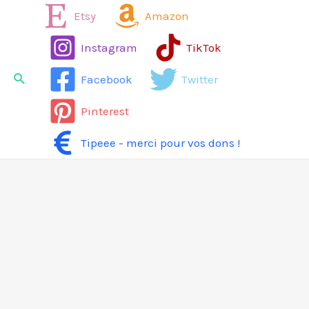
Aller
Etsy
Amazon
au
Instagram
TikTok
contenu
Rechercher
Facebook
Twitter
Pinterest
Tipeee - merci pour vos dons !