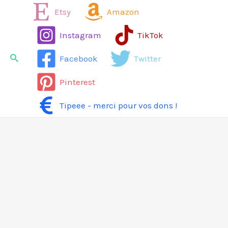
Aller
Etsy
Amazon
au
Instagram
TikTok
contenu
Rechercher
Facebook
Twitter
Pinterest
Tipeee - merci pour vos dons !