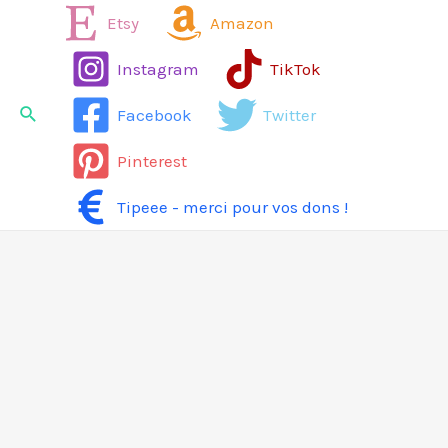
Aller
Etsy
Amazon
au
Instagram
TikTok
contenu
Rechercher
Facebook
Twitter
Pinterest
Tipeee - merci pour vos dons !