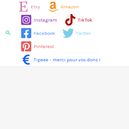
Aller
Etsy
Amazon
au
Instagram
TikTok
contenu
Rechercher
Facebook
Twitter
Pinterest
Tipeee - merci pour vos dons !