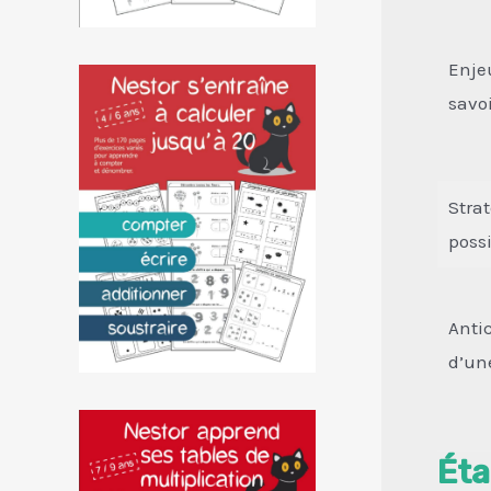
Enje
savoi
Strat
possi
Anti
d’un
Éta