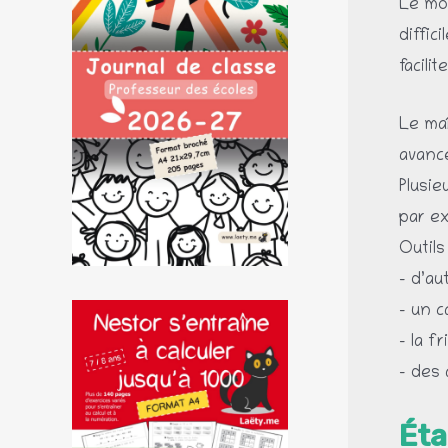
Le mot
diffic
facili
Le maî
avance
Plusie
par ex
Outils 
– d’au
– un c
– la f
– des
Éta