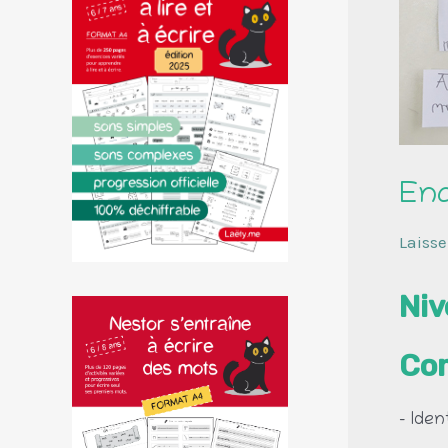
Enc
Laiss
Niv
Co
– Iden