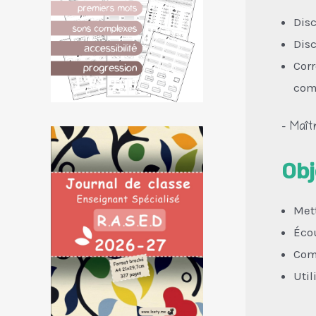
Disc
Disc
Cor
com
– Maîtr
Obj
Mett
Écou
Comp
Util