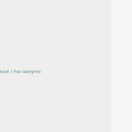
assé
/ Par
laetyme