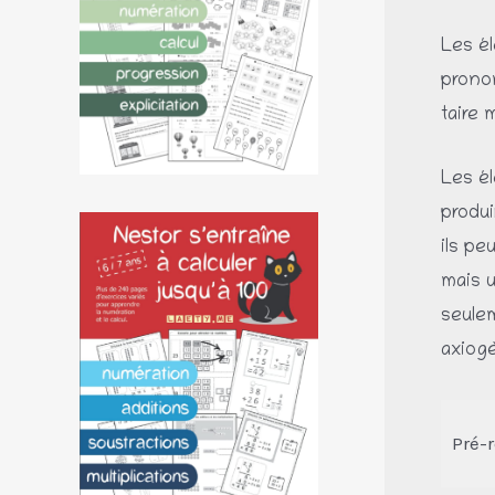
Les él
pronon
taire 
Les él
produi
ils pe
mais u
seulem
axiogè
Pré-