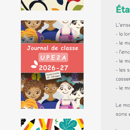
Éta
L’ens
– la l
– le 
– l’en
– le 
– les 
casser
– le m
Le mot
sons 