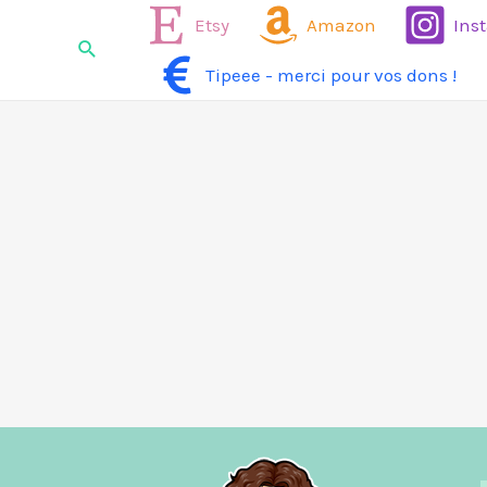
Aller
Etsy
Amazon
Ins
Rechercher
au
Tipeee - merci pour vos dons !
contenu