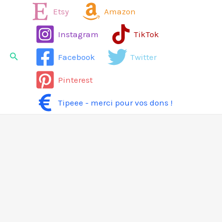
Aller
Etsy
Amazon
au
Instagram
TikTok
contenu
Rechercher
Facebook
Twitter
Pinterest
Tipeee - merci pour vos dons !