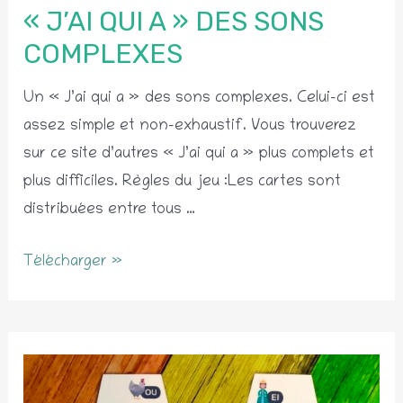
« J’AI QUI A » DES SONS
COMPLEXES
Un « J’ai qui a » des sons complexes. Celui-ci est
assez simple et non-exhaustif. Vous trouverez
sur ce site d’autres « J’ai qui a » plus complets et
plus difficiles. Règles du jeu :Les cartes sont
distribuées entre tous …
«
Télécharger »
J’ai
qui
a
»
des