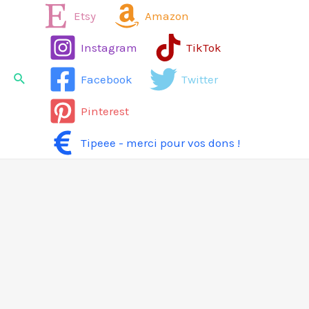
Aller
Etsy
Amazon
au
Instagram
TikTok
contenu
Rechercher
Facebook
Twitter
Pinterest
Tipeee - merci pour vos dons !