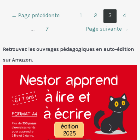
Pagination
←
Page précédente
1
2
3
4
des
…
7
Page suivante
→
publications
Retrouvez les ouvrages pédagogiques en auto-édition
sur Amazon.