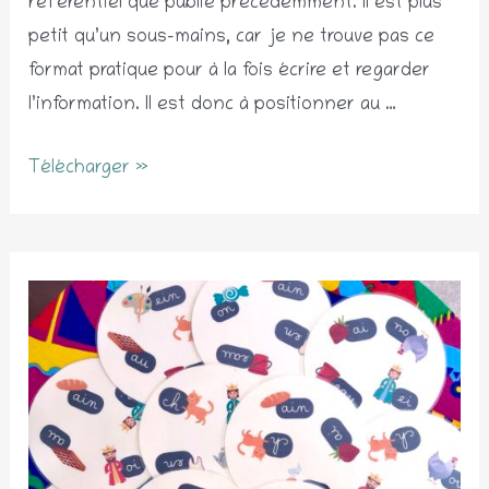
référentiel que publié précédemment. Il est plus
petit qu’un sous-mains, car je ne trouve pas ce
format pratique pour à la fois écrire et regarder
l’information. Il est donc à positionner au …
Réglette
Télécharger »
de
table
des
sons
complexes