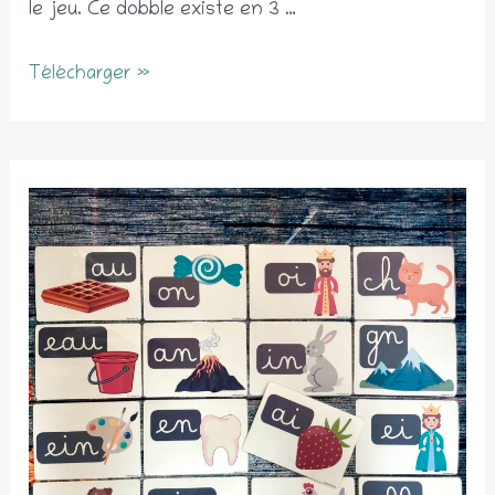
le jeu. Ce dobble existe en 3 …
Dobble
Télécharger »
des
sons
complexes